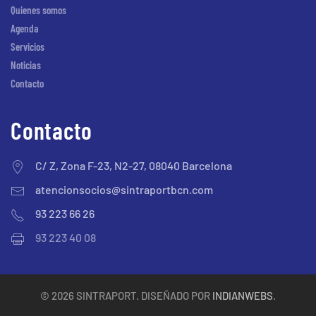
Quienes somos
Agenda
Servicios
Noticias
Contacto
Contacto
C/ Z, Zona F-23, N2-27, 08040 Barcelona
atencionsocios@sintraportbcn.com
93 223 66 26
93 223 40 08
©
2026
SINTRAPORT. DISEÑADO POR
INDIANWEBS
.