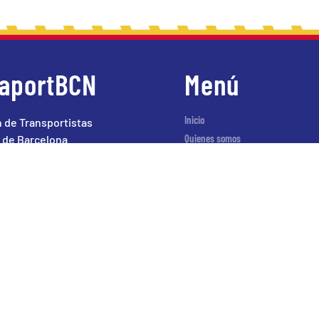
raportBCN
Menú
Inicio
 de Transportistas
Quienes somos
 de Barcelona
Agenda
ok
Servicios
Noticias
Contacto