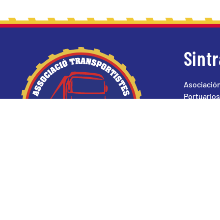
Sint
Asociación
Portuarios
Facebo
Twitter
©
2026
SINTRAPORT. DISEÑADO POR
INDIANWEBS
.