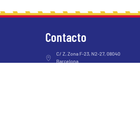
Contacto
C/ Z, Zona F-23, N2-27, 08040
Barcelona
atencionsocios@sintraportbcn.com
93 223 66 26
93 223 40 08
LEGAL
PRIVACIDAD
ACCESIBILIDAD