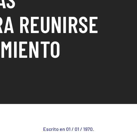
RA REUNIRSE
AMIENTO
Escrito en
01 / 01 / 1970
.