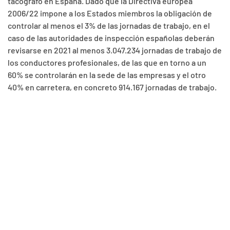
tacógrafo en España. Dado que la Directiva europea
2006/22 impone a los Estados miembros la obligación de
controlar al menos el 3% de las jornadas de trabajo, en el
caso de las autoridades de inspección españolas deberán
revisarse en 2021 al menos 3.047.234 jornadas de trabajo de
los conductores profesionales, de las que en torno a un
60% se controlarán en la sede de las empresas y el otro
40% en carretera, en concreto 914.167 jornadas de trabajo.
La intención del del Ministerio para el 2021 es que se
continuará durante con la
inspección de transportes por
carretera
de las empresas de transporte extranjeras que
operan en España, en especial de las empresas
deslocalizadas que operan en España, las llamadas
empresas buzón, lo que supone insistir en la lucha contra la
competencia desleal.