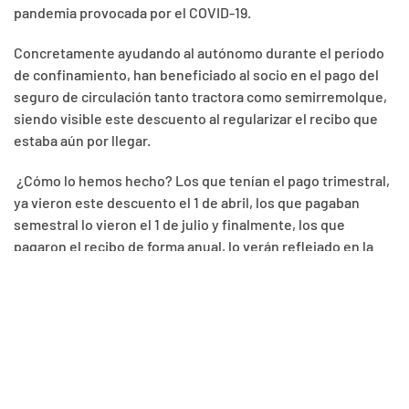
pandemia provocada por el COVID-19.
Concretamente ayudando al autónomo durante el período
de confinamiento, han beneficiado al socio en el pago del
seguro de circulación tanto tractora como semirremolque,
siendo visible este descuento al regularizar el recibo que
estaba aún por llegar.
¿Cómo lo hemos hecho? Los que tenían el pago trimestral,
ya vieron este descuento el 1 de abril, los que pagaban
semestral lo vieron el 1 de julio y finalmente, los que
pagaron el recibo de forma anual, lo verán reflejado en la
renovación del recibo del 1 de enero del 2021.
Añadimos a este esfuerzo, que los precios de renovación
no van a sufrir aumento por parte de Mapfre. Sí veremos
que el importe del recibo no es exactamente el mismo, pero
esto ya no lo podemos evitar ya que es el ESTADO quien en
lugar de apoyar esta ayuda, este año, recarga un 2 % el