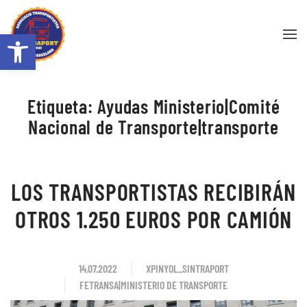
Abrir barra de herramientas
Skip to main content
Etiqueta:
Ayudas Ministerio|Comité
Nacional de Transporte|transporte
LOS TRANSPORTISTAS RECIBIRÁN
OTROS 1.250 EUROS POR CAMIÓN
14.07.2022
XPINYOL_SINTRAPORT
FETRANSA|MINISTERIO DE TRANSPORTE