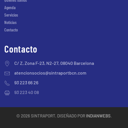
Quienes somos
Agenda
Servicios
Noticias
Contacto
Contacto
C/ Z, Zona F-23, N2-27, 08040 Barcelona
atencionsocios@sintraportbcn.com
93 223 66 26
93 223 40 08
©
2026
SINTRAPORT. DISEÑADO POR
INDIANWEBS
.