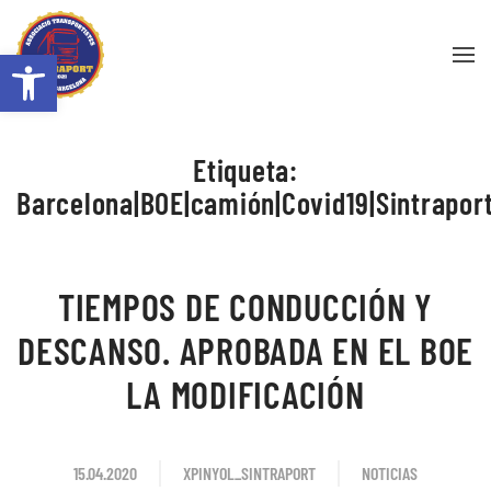
Abrir barra de herramientas
Skip to main content
Etiqueta:
Barcelona|BOE|camión|Covid19|Sintraport
TIEMPOS DE CONDUCCIÓN Y
DESCANSO. APROBADA EN EL BOE
LA MODIFICACIÓN
15.04.2020
XPINYOL_SINTRAPORT
NOTICIAS