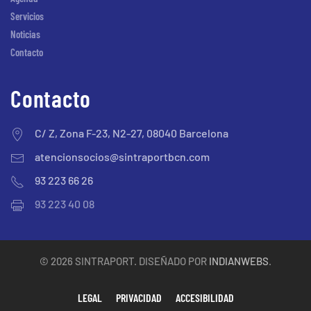
Servicios
Noticias
Contacto
Contacto
C/ Z, Zona F-23, N2-27, 08040 Barcelona
atencionsocios@sintraportbcn.com
93 223 66 26
93 223 40 08
©
2026
SINTRAPORT. DISEÑADO POR
INDIANWEBS
.
LEGAL
PRIVACIDAD
ACCESIBILIDAD