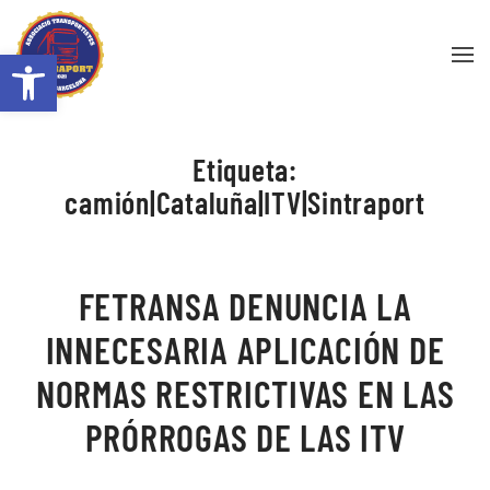
Abrir barra de herramientas
Skip to main content
Etiqueta:
camión|Cataluña|ITV|Sintraport
FETRANSA DENUNCIA LA
INNECESARIA APLICACIÓN DE
NORMAS RESTRICTIVAS EN LAS
PRÓRROGAS DE LAS ITV