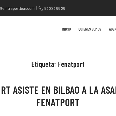
|
t@sintraportbcn.com
93 223 66 26
INICIO
QUIENES SOMOS
AGE
Etiqueta:
Fenatport
RT ASISTE EN BILBAO A LA AS
FENATPORT