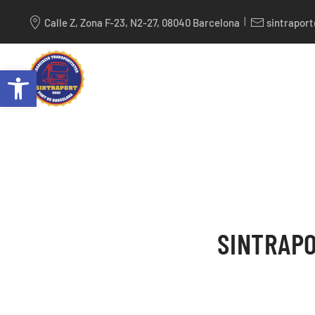
|
Calle Z, Zona F-23, N2-27, 08040 Barcelona
sintrapor
Skip to main content
Abrir barra de herramientas
SINTRAPO