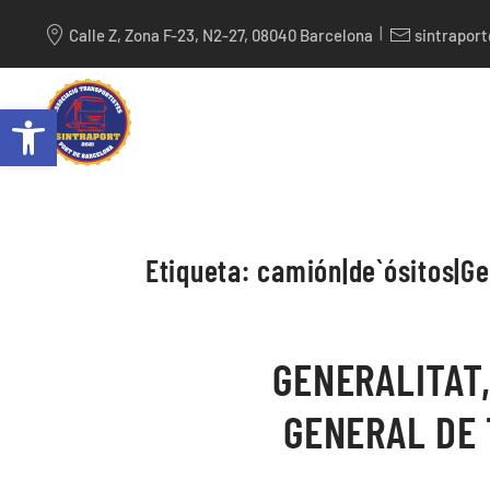
|
Calle Z, Zona F-23, N2-27, 08040 Barcelona
sintrapor
Skip to main content
Abrir barra de herramientas
Etiqueta:
camión|de`ósitos|Ge
GENERALITAT
GENERAL DE