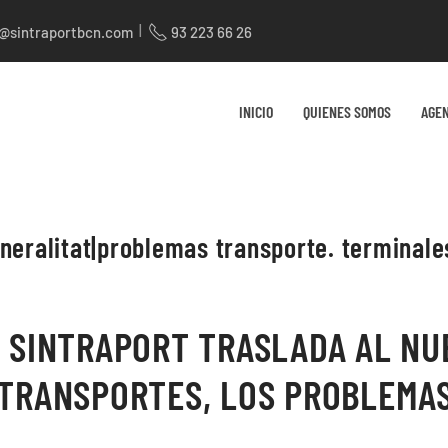
|
t@sintraportbcn.com
93 223 66 26
INICIO
QUIENES SOMOS
AGE
neralitat|problemas transporte. terminale
, SINTRAPORT TRASLADA AL NU
 TRANSPORTES, LOS PROBLEMAS