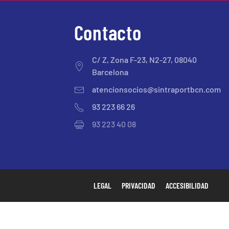
Contacto
C/ Z, Zona F-23, N2-27, 08040
Barcelona
atencionsocios@sintraportbcn.com
93 223 66 26
93 223 40 08
LEGAL
PRIVACIDAD
ACCESIBILIDAD