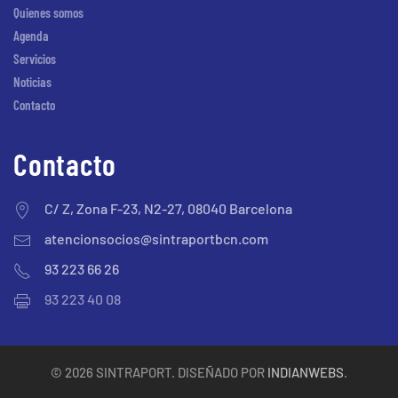
Quienes somos
Agenda
Servicios
Noticias
Contacto
Contacto
C/ Z, Zona F-23, N2-27, 08040 Barcelona
atencionsocios@sintraportbcn.com
93 223 66 26
93 223 40 08
©
2026
SINTRAPORT. DISEÑADO POR
INDIANWEBS
.